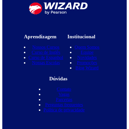
Aprendizagem
Institucional
Nossos Cursos
Quem Somos
Curso de Inglês
Equipe
Curso de Espanhol
Novidades
Nossas Escolas
Promoções
Blog Wizard
Dúvidas
Contato
Vagas
Parcerias
Perguntas frequentes
Política de privacidade