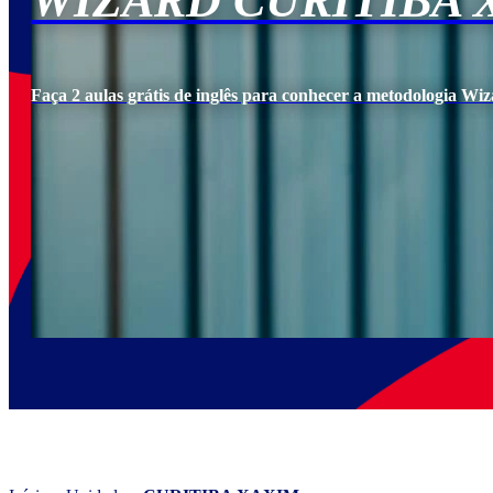
WIZARD CURITIBA 
Faça 2 aulas grátis de inglês para conhecer a metodologia Wiz