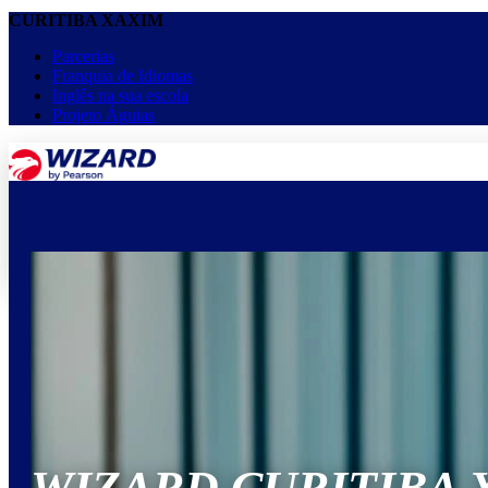
CURITIBA XAXIM
Parcerias
Franquia de Idiomas
Inglês na sua escola
Projeto Águias
menu
keyboard_arrow_down
Home
Cursos