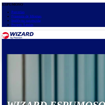
ESPUMOSO
Parcerias
Franquia de Idiomas
Inglês na sua escola
Projeto Águias
menu
keyboard_arrow_down
Home
Cursos