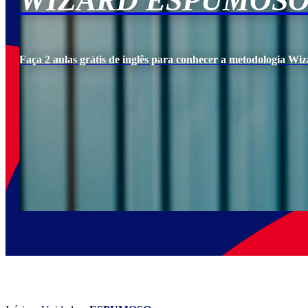
WIZARD ESPUMOS
Faça 2 aulas grátis de inglês para conhecer a metodologia Wiz