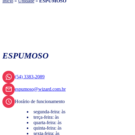
Início
»
Unidade
»
ESPUMOSO
ESPUMOSO
(54) 3383-2089
espumoso@wizard.com.br
Horário de funcionamento
segunda-feira: às
terça-feira: às
quarta-feira: às
quinta-feira: às
sexta-feira: às