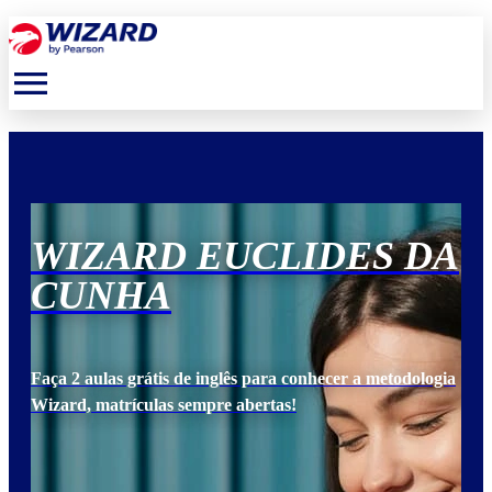
menu
DA
WIZARD EUCLIDES DA
W
CUNHA
C
ogia
Faça 2 aulas grátis de inglês para conhecer a metodologia
Faça
Wizard, matrículas sempre abertas!
Wiz