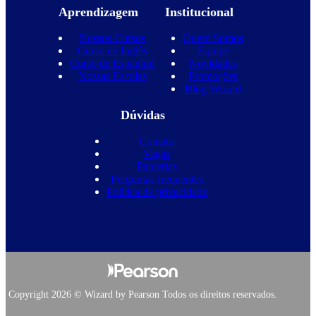
Aprendizagem
Institucional
Nossos Cursos
Quem Somos
Curso de Inglês
Equipe
Curso de Espanhol
Novidades
Nossas Escolas
Promoções
Blog Wizard
Dúvidas
Contato
Vagas
Parcerias
Perguntas frequentes
Política de privacidade
Copyright 2026 © Wizard by Pearson Todos os direitos reservados.