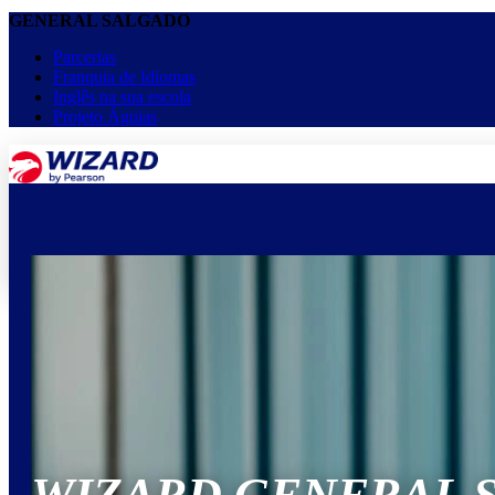
GENERAL SALGADO
Parcerias
Franquia de Idiomas
Inglês na sua escola
Projeto Águias
menu
keyboard_arrow_down
Home
Cursos