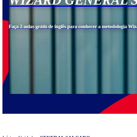
WIZARD GENERAL 
Faça 2 aulas grátis de inglês para conhecer a metodologia Wiz