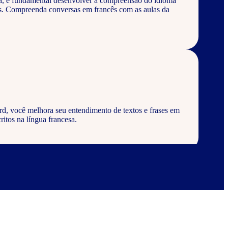
a, é fundamental desenvolver a compreensão do idioma
os. Compreenda conversas em francês com as aulas da
rd, você melhora seu entendimento de textos e frases em
ritos na língua francesa.
rd, aprenda a escrever palavras, frases e textos em
abulários corretos da língua francesa.