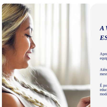
A
E
Apre
equi
Além
mesm
É po
educ
moda