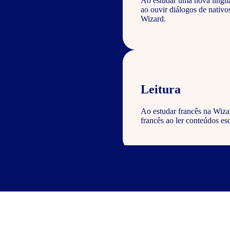
Ao estudar uma nova língu
ao ouvir diálogos de nativ
Wizard.
Leitura
Ao estudar francês na Wiza
francês ao ler conteúdos esc
Escrita
Com o curso de francês Wiza
geral com a gramática e voc