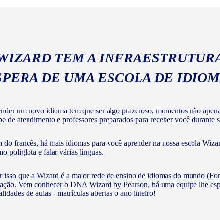
 WIZARD TEM A INFRAESTRUTURA
SPERA DE UMA ESCOLA DE IDIO
nder um novo idioma tem que ser algo prazeroso, momentos não apenas 
pe de atendimento e professores preparados para receber você durante su
 do francês, há mais idiomas para você aprender na nossa escola Wizar
o poliglota e falar várias línguas.
r isso que a Wizard é a maior rede de ensino de idiomas do mundo (Fon
ação. Vem conhecer o DNA Wizard by Pearson, há uma equipe lhe esperan
lidades de aulas - matrículas abertas o ano inteiro!