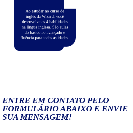
Ao estudar no curso de
inglês da Wizard, você
desenvolve as 4 habilidades
na língua inglesa. São aulas
do básico ao avançado e
fluência para todas as idades.
ENTRE EM CONTATO PELO
FORMULÁRIO ABAIXO E ENVIE
SUA MENSAGEM!