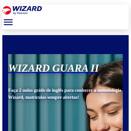
menu
WIZARD GUARA II
W
ogia
Faça 2 aulas grátis de inglês para conhecer a metodologia
Faça
Wizard, matrículas sempre abertas!
Wiz