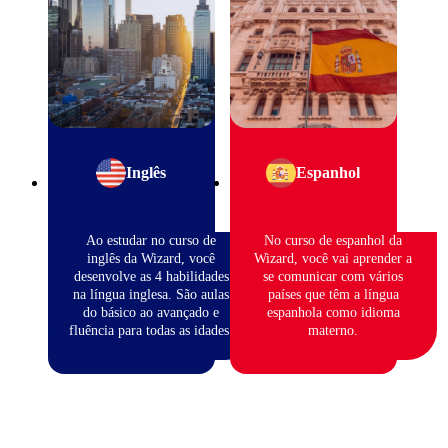
Inglês
Espanhol
Ao estudar no curso de
No curso de espanhol da
inglês da Wizard, você
Wizard, você vai aprender a
desenvolve as 4 habilidades
se comunicar com vários
na língua inglesa. São aulas
países que têm a língua
do básico ao avançado e
espanhola como idioma
fluência para todas as idades.
materno.