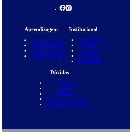
Aprendizagem
Institucional
Nossos Cursos
Quem Somos
Curso de Inglês
Equipe
Curso de Espanhol
Novidades
Nossas Escolas
Promoções
Blog Wizard
Dúvidas
Contato
Vagas
Parcerias
Perguntas frequentes
Política de privacidade