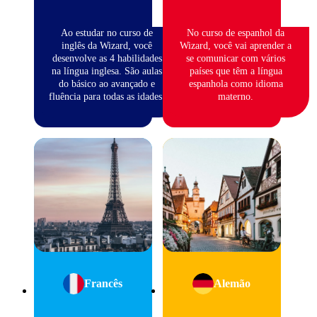
Ao estudar no curso de
No curso de espanhol da
inglês da Wizard, você
Wizard, você vai aprender a
desenvolve as 4 habilidades
se comunicar com vários
na língua inglesa. São aulas
países que têm a língua
do básico ao avançado e
espanhola como idioma
fluência para todas as idades.
materno.
Francês
Alemão