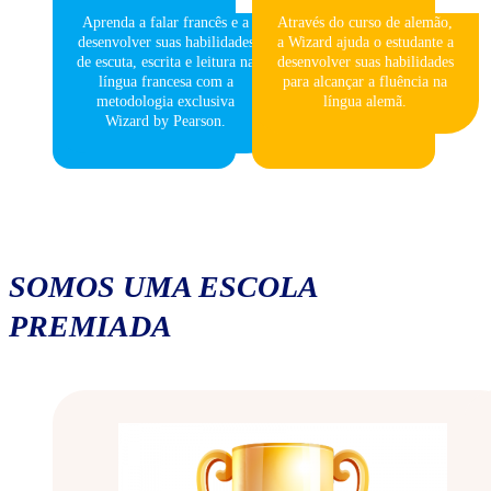
Aprenda a falar francês e a
Através do curso de alemão,
desenvolver suas habilidades
a Wizard ajuda o estudante a
de escuta, escrita e leitura na
desenvolver suas habilidades
língua francesa com a
para alcançar a fluência na
metodologia exclusiva
língua alemã.
Wizard by Pearson.
SOMOS UMA ESCOLA
PREMIADA