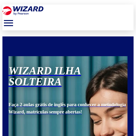
menu
WIZARD ILHA
W
SOLTEIRA
S
ogia
Faça 2 aulas grátis de inglês para conhecer a metodologia
Faça
Wizard, matrículas sempre abertas!
Wiz