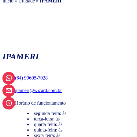
Início
»
Unidade
»
IPAMERI
IPAMERI
(64) 99605-7028
ipameri@wizard.com.br
Horário de funcionamento
segunda-feira: às
terça-feira: às
quarta-feira: às
quinta-feira: às
sexta-feira: às