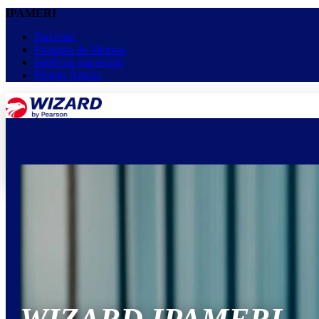
IPAMERI
Parcerias
Franquia de Idiomas
Inglês na sua escola
Projeto Águias
menu
keyboard_arrow_down
Home
Cursos