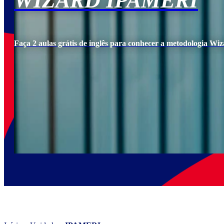
WIZARD IPAMERI
Faça 2 aulas grátis de inglês para conhecer a metodologia Wiz