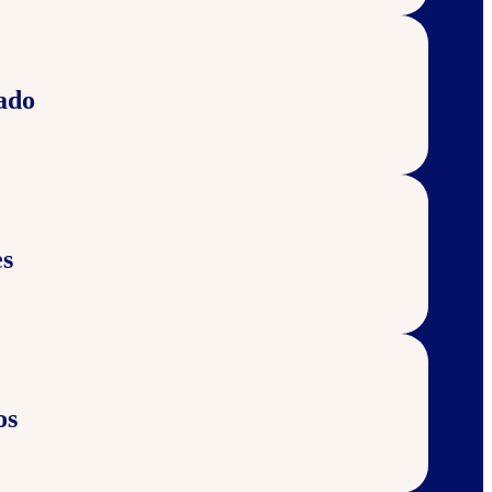
ado
s
os