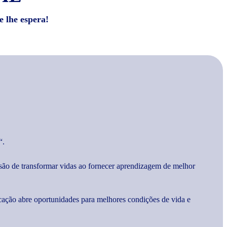
e lhe espera!
“.
são de transformar vidas ao fornecer aprendizagem de melhor
cação abre oportunidades para melhores condições de vida e