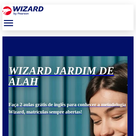
menu
WIZARD JARDIM DE
W
ALAH
A
ogia
Faça 2 aulas grátis de inglês para conhecer a metodologia
Faça
Wizard, matrículas sempre abertas!
Wiz