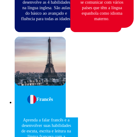
desenvolve as 4 habilidades
se comunicar com vários
na língua inglesa. São aulas
países que têm a língua
do básico ao avançado e
espanhola como idioma
fluência para todas as idades.
materno.
Francês
Aprenda a falar francês e a
desenvolver suas habilidades
de escuta, escrita e leitura na
língua francesa com a