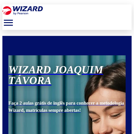
menu
WIZARD JOAQUIM
W
TÁVORA
T
ogia
Faça 2 aulas grátis de inglês para conhecer a metodologia
Faça
Wizard, matrículas sempre abertas!
Wiz