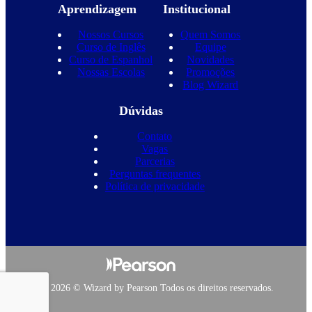
Aprendizagem
Institucional
Nossos Cursos
Quem Somos
Curso de Inglês
Equipe
Curso de Espanhol
Novidades
Nossas Escolas
Promoções
Blog Wizard
Dúvidas
Contato
Vagas
Parcerias
Perguntas frequentes
Política de privacidade
Copyright 2026 © Wizard by Pearson Todos os direitos reservados.