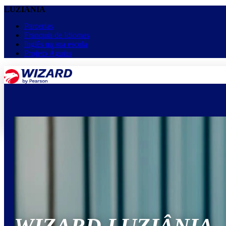
LUZIÂNIA
Parcerias
Franquia de Idiomas
Inglês na sua escola
Projeto Águias
menu
keyboard_arrow_down
Home
Cursos