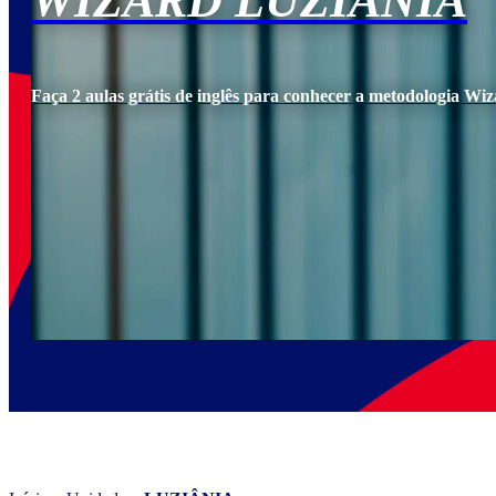
WIZARD LUZIÂNIA
Faça 2 aulas grátis de inglês para conhecer a metodologia Wiz