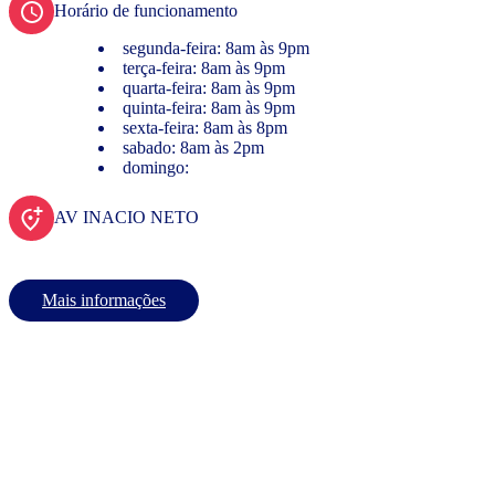
Horário de funcionamento
segunda-feira: 8am às 9pm
terça-feira: 8am às 9pm
quarta-feira: 8am às 9pm
quinta-feira: 8am às 9pm
sexta-feira: 8am às 8pm
sabado: 8am às 2pm
domingo:
AV INACIO NETO
Mais informações