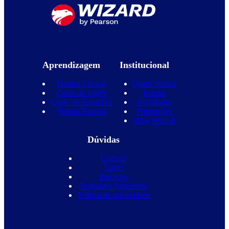
Aprendizagem
Institucional
Nossos Cursos
Quem Somos
Curso de Inglês
Equipe
Curso de Espanhol
Novidades
Nossas Escolas
Promoções
Blog Wizard
Dúvidas
Contato
Vagas
Parcerias
Perguntas frequentes
Política de privacidade