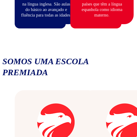
na língua inglesa. São aulas
países que têm a língua
do básico ao avançado e
espanhola como idioma
fluência para todas as idades.
materno.
SOMOS UMA ESCOLA
PREMIADA