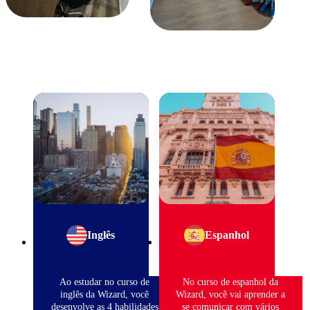
Inglês
Espanhol
Ao estudar no curso de
No curso de espanhol da
inglês da Wizard, você
Wizard, você vai aprender a
desenvolve as 4 habilidades
se comunicar com vários