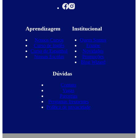
Aprendizagem
Institucional
Nossos Cursos
Quem Somos
Curso de Inglês
Equipe
Curso de Espanhol
Novidades
Nossas Escolas
Promoções
Blog Wizard
Dúvidas
Contato
Vagas
Parcerias
Perguntas frequentes
Política de privacidade