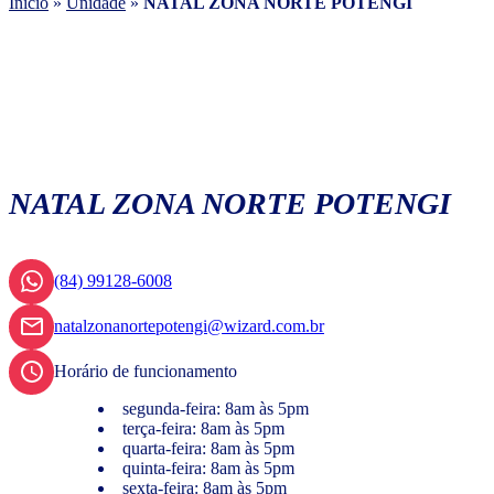
Início
»
Unidade
»
NATAL ZONA NORTE POTENGI
NATAL ZONA NORTE POTENGI
(84) 99128-6008
natalzonanortepotengi@wizard.com.br
Horário de funcionamento
segunda-feira: 8am às 5pm
terça-feira: 8am às 5pm
quarta-feira: 8am às 5pm
quinta-feira: 8am às 5pm
sexta-feira: 8am às 5pm