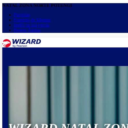
NATAL ZONA NORTE POTENGI
Parcerias
Franquia de Idiomas
Inglês na sua escola
Projeto Águias
menu
keyboard_arrow_down
Home
Cursos