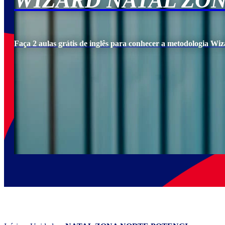
WIZARD NATAL ZO
Faça 2 aulas grátis de inglês para conhecer a metodologia Wiz