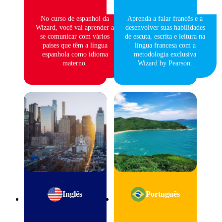
No curso de espanhol da
Aprenda a falar francês e a
Wizard, você vai aprender a
desenvolver suas habilidades
se comunicar com vários
de escuta, escrita e leitura na
países que têm a língua
língua francesa com a
espanhola como idioma
metodologia exclusiva
materno.
Wizard by Pearson.
Inglês
Português