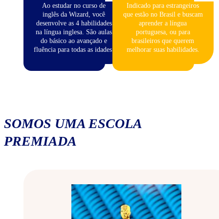
Ao estudar no curso de
Indicado para estrangeiros
inglês da Wizard, você
que estão no Brasil e buscam
desenvolve as 4 habilidades
aprender a língua
na língua inglesa. São aulas
portuguesa, ou para
do básico ao avançado e
brasileiros que querem
fluência para todas as idades.
melhorar suas habilidades.
SOMOS UMA ESCOLA
PREMIADA