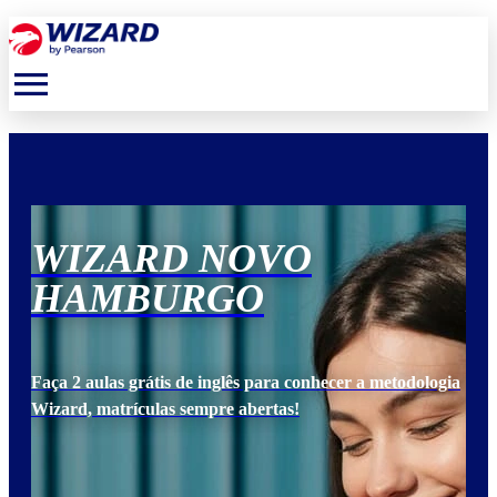
menu
WIZARD NOVO
W
HAMBURGO
H
ogia
Faça 2 aulas grátis de inglês para conhecer a metodologia
Faça
Wizard, matrículas sempre abertas!
Wiz