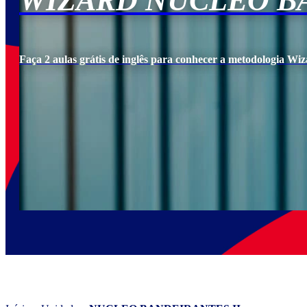
WIZARD NUCLEO BA
Faça 2 aulas grátis de inglês para conhecer a metodologia Wiz