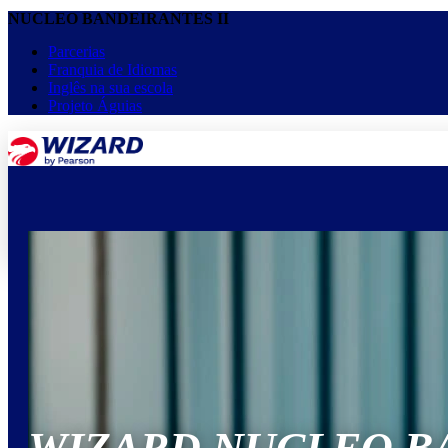
NUCLEO BANDEIRANTES II
Parcerias
Franquia de Idiomas
Inglês na sua escola
Projeto Águias
menu
keyboard_arrow_down
Home
Cursos