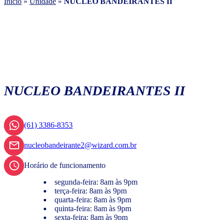
Início
»
Unidade
»
NUCLEO BANDEIRANTES II
NUCLEO BANDEIRANTES II
(61) 3386-8353
nucleobandeirante2@wizard.com.br
Horário de funcionamento
segunda-feira: 8am às 9pm
terça-feira: 8am às 9pm
quarta-feira: 8am às 9pm
quinta-feira: 8am às 9pm
sexta-feira: 8am às 9pm