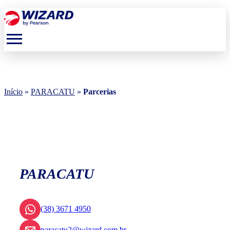
menu
Início
»
PARACATU
»
Parcerias
PARACATU
(38) 3671 4950
paracatu2@wizard.com.br