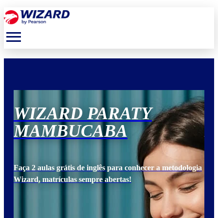
menu
WIZARD PARATY
W
MAMBUCABA
M
ogia
Faça 2 aulas grátis de inglês para conhecer a metodologia
Faça
Wizard, matrículas sempre abertas!
Wiz