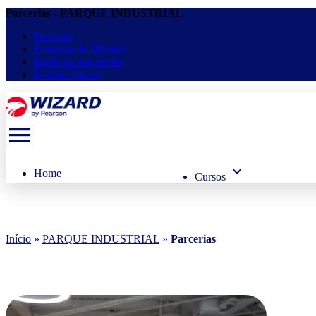
Parcerias - PARQUE INDUSTRIAL
Parcerias
Franquia de Idiomas
Inglês na sua escola
Projeto Águias
menu
keyboard_arrow_down
Home
Cursos
Início
»
PARQUE INDUSTRIAL
»
Parcerias