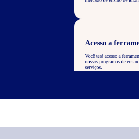
mercado de ensino de idiom
Acesso a ferrame
Você terá acesso a ferramen
nossos programas de ensino 
serviços.
Reconhecimento e
Como parceiro, você poderá
valor à sua empresa e dem
nos serviços oferecidos.