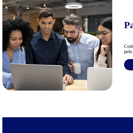
P
Conf
pelo