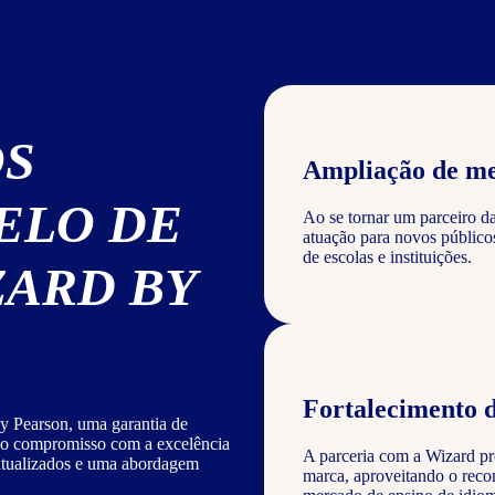
OS
Ampliação de m
ELO DE
Ao se tornar um parceiro d
atuação para novos público
de escolas e instituições.
ZARD BY
Fortalecimento 
y Pearson, uma garantia de
sso compromisso com a excelência
A parceria com a Wizard pro
 atualizados e uma abordagem
marca, aproveitando o reco