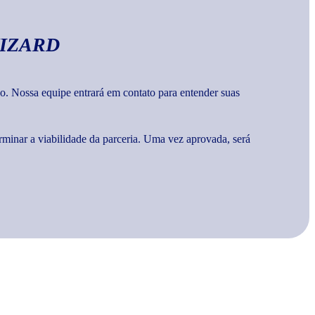
IZARD
o. Nossa equipe entrará em contato para entender suas
rminar a viabilidade da parceria. Uma vez aprovada, será