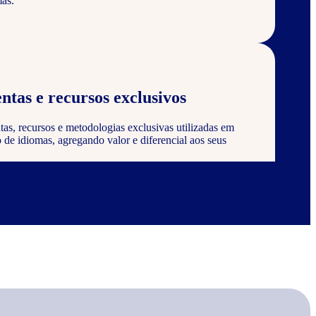
as.
ntas e recursos exclusivos
tas, recursos e metodologias exclusivas utilizadas em
de idiomas, agregando valor e diferencial aos seus
 certificação
 ser reconhecido e certificado pela Wizard, agregando
onstrando compromisso com a qualidade e excelência