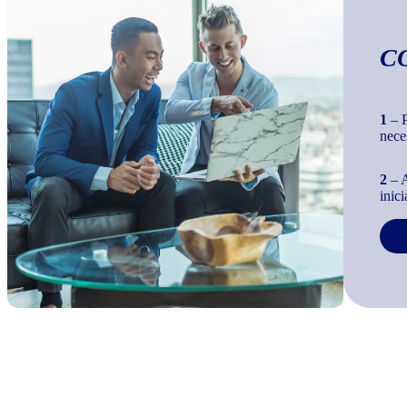
C
1
– P
nece
2
– A
inic