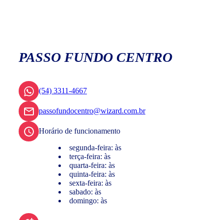
PASSO FUNDO CENTRO
(54) 3311-4667
passofundocentro@wizard.com.br
Horário de funcionamento
segunda-feira: às
terça-feira: às
quarta-feira: às
quinta-feira: às
sexta-feira: às
sabado: às
domingo: às