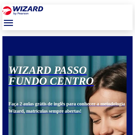
menu
WIZARD PASSO
W
FUNDO CENTRO
F
ogia
Faça 2 aulas grátis de inglês para conhecer a metodologia
Faça
Wizard, matrículas sempre abertas!
Wiz