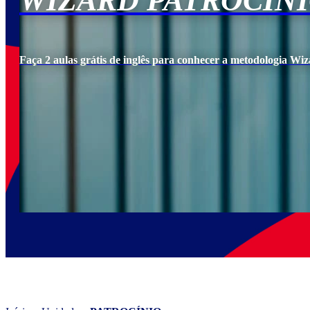
WIZARD PATROCÍN
Faça 2 aulas grátis de inglês para conhecer a metodologia Wiz