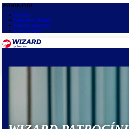
PATROCÍNIO
Parcerias
Franquia de Idiomas
Inglês na sua escola
Projeto Águias
menu
keyboard_arrow_down
Home
Cursos