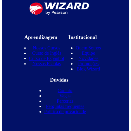
Aprendizagem
Institucional
Nossos Cursos
Quem Somos
Curso de Inglês
Equipe
Curso de Espanhol
Novidades
Nossas Escolas
Promoções
Blog Wizard
Dúvidas
Contato
Vagas
Parcerias
Perguntas frequentes
Política de privacidade