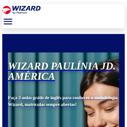
menu
.
WIZARD PAULÍNIA JD.
W
AMÉRICA
A
ogia
Faça 2 aulas grátis de inglês para conhecer a metodologia
Faça
Wizard, matrículas sempre abertas!
Wiz