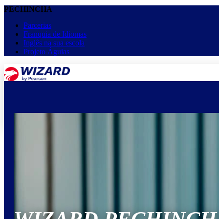
PECHINCHA
Parcerias
Franquia de Idiomas
Inglês na sua escola
Projeto Águias
menu
keyboard_arrow_down
Home
Cursos