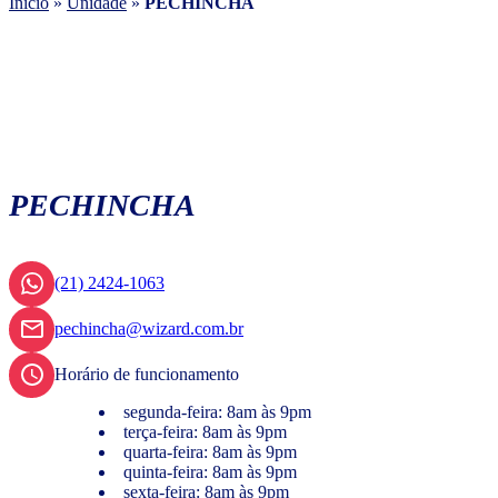
Início
»
Unidade
»
PECHINCHA
PECHINCHA
(21) 2424-1063
pechincha@wizard.com.br
Horário de funcionamento
segunda-feira: 8am às 9pm
terça-feira: 8am às 9pm
quarta-feira: 8am às 9pm
quinta-feira: 8am às 9pm
sexta-feira: 8am às 9pm