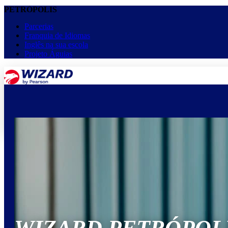
PETRÓPOLIS
Parcerias
Franquia de Idiomas
Inglês na sua escola
Projeto Águias
menu
keyboard_arrow_down
Home
Cursos