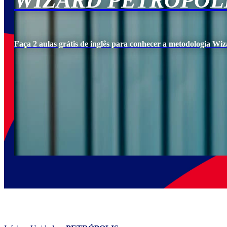
WIZARD PETRÓPOL
Faça 2 aulas grátis de inglês para conhecer a metodologia Wiz