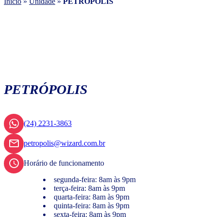
Início
»
Unidade
»
PETRÓPOLIS
PETRÓPOLIS
(24) 2231-3863
petropolis@wizard.com.br
Horário de funcionamento
segunda-feira: 8am às 9pm
terça-feira: 8am às 9pm
quarta-feira: 8am às 9pm
quinta-feira: 8am às 9pm
sexta-feira: 8am às 9pm