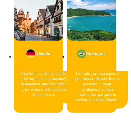
Alemão
Português
Através do curso de alemão,
Indicado para estrangeiros
a Wizard ajuda o estudante a
que estão no Brasil e buscam
desenvolver suas habilidades
aprender a língua
para alcançar a fluência na
portuguesa, ou para
língua alemã.
brasileiros que querem
melhorar suas habilidades.