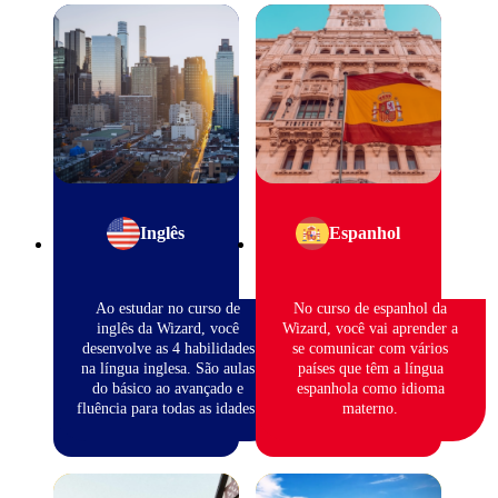
Inglês
Espanhol
Ao estudar no curso de
No curso de espanhol da
inglês da Wizard, você
Wizard, você vai aprender a
desenvolve as 4 habilidades
se comunicar com vários
na língua inglesa. São aulas
países que têm a língua
do básico ao avançado e
espanhola como idioma
fluência para todas as idades.
materno.