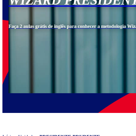
WIZARD PRESIDEN
Faça 2 aulas grátis de inglês para conhecer a metodologia Wiz