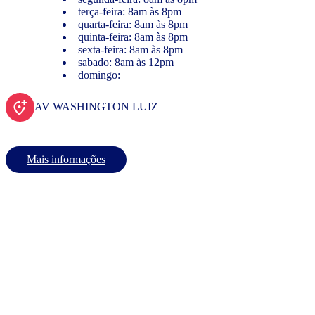
terça-feira: 8am às 8pm
quarta-feira: 8am às 8pm
quinta-feira: 8am às 8pm
sexta-feira: 8am às 8pm
sabado: 8am às 12pm
domingo:
AV WASHINGTON LUIZ
Mais informações