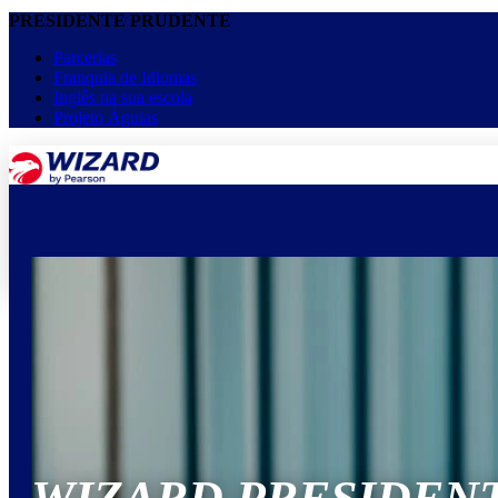
PRESIDENTE PRUDENTE
Parcerias
Franquia de Idiomas
Inglês na sua escola
Projeto Águias
menu
keyboard_arrow_down
Home
Cursos