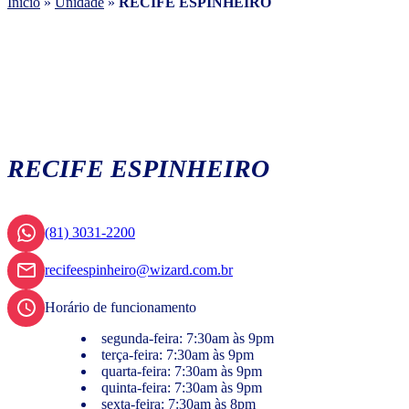
Início
»
Unidade
»
RECIFE ESPINHEIRO
RECIFE ESPINHEIRO
(81) 3031-2200
recifeespinheiro@wizard.com.br
Horário de funcionamento
segunda-feira: 7:30am às 9pm
terça-feira: 7:30am às 9pm
quarta-feira: 7:30am às 9pm
quinta-feira: 7:30am às 9pm
sexta-feira: 7:30am às 8pm