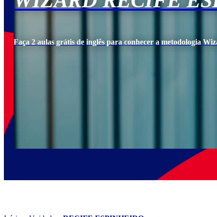
WIZARD RECIFE ES
Faça 2 aulas grátis de inglês para conhecer a metodologia Wiz