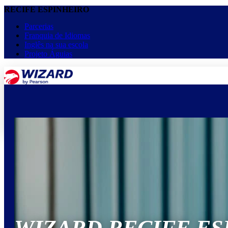
RECIFE ESPINHEIRO
Parcerias
Franquia de Idiomas
Inglês na sua escola
Projeto Águias
menu
keyboard_arrow_down
Home
Cursos