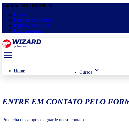
Contato - RIO BRANCO
Parcerias
Franquia de Idiomas
Inglês na sua escola
Projeto Águias
menu
keyboard_arrow_down
Home
Cursos
ENTRE EM CONTATO PELO FORM
Preencha os campos e aguarde nosso contato.