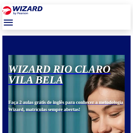
menu
WIZARD RIO CLARO
W
VILA BELA
V
ogia
Faça 2 aulas grátis de inglês para conhecer a metodologia
Faça
Wizard, matrículas sempre abertas!
Wiz