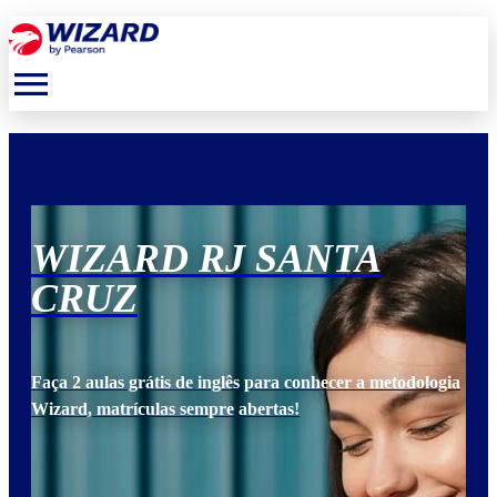
menu
WIZARD RJ SANTA
W
CRUZ
C
ogia
Faça 2 aulas grátis de inglês para conhecer a metodologia
Faça
Wizard, matrículas sempre abertas!
Wiz