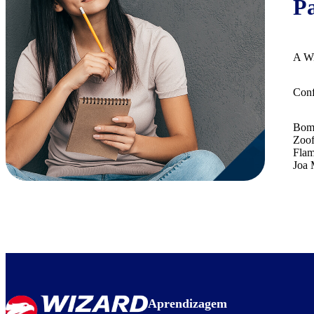
Pa
A Wi
Conf
Bom
Zoof
Fla
Joa
Aprendizagem