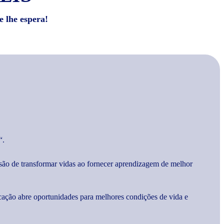
e lhe espera!
“.
são de transformar vidas ao fornecer aprendizagem de melhor
cação abre oportunidades para melhores condições de vida e