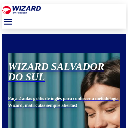
menu
WIZARD SALVADOR
W
DO SUL
D
ogia
Faça 2 aulas grátis de inglês para conhecer a metodologia
Faça
Wizard, matrículas sempre abertas!
Wiz