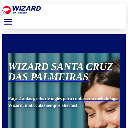
menu
Z
WIZARD SANTA CRUZ
W
DAS PALMEIRAS
D
ogia
Faça 2 aulas grátis de inglês para conhecer a metodologia
Faça
Wizard, matrículas sempre abertas!
Wiz