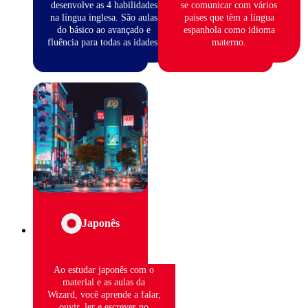
desenvolve as 4 habilidades
se comunicar com vários
na língua inglesa. São aulas
países que têm a língua
do básico ao avançado e
espanhola como idioma
fluência para todas as idades.
materno.
Japonês
Ao estudar japonês com o
material e as aulas da
Wizard, você aprende a falar,
ouvir, ler e escrever no