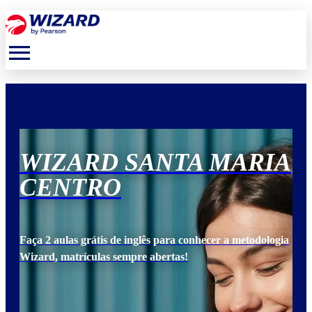
menu
IA
WIZARD SANTA MARIA
W
CENTRO
C
ogia
Faça 2 aulas grátis de inglês para conhecer a metodologia
Faça
Wizard, matrículas sempre abertas!
Wiz