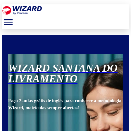
menu
O
WIZARD SANTANA DO
W
LIVRAMENTO
L
ogia
Faça 2 aulas grátis de inglês para conhecer a metodologia
Faça
Wizard, matrículas sempre abertas!
Wiz