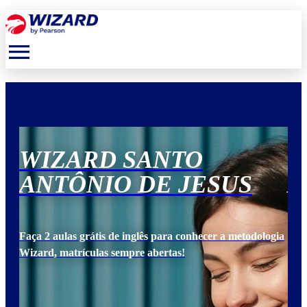
menu
WIZARD SANTO
W
ANTÔNIO DE JESUS
A
ogia
Faça 2 aulas grátis de inglês para conhecer a metodologia
Faça
Wizard, matrículas sempre abertas!
Wiz