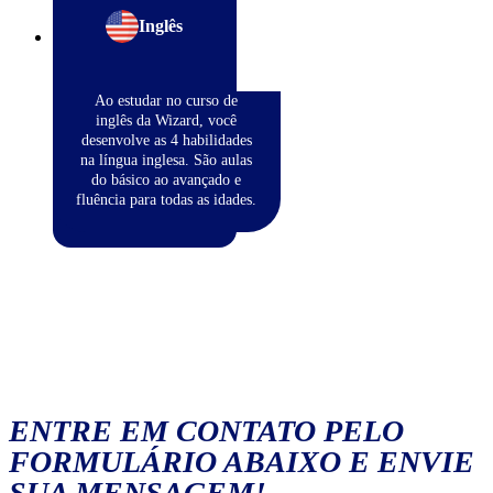
Inglês
Ao estudar no curso de
inglês da Wizard, você
desenvolve as 4 habilidades
na língua inglesa. São aulas
do básico ao avançado e
fluência para todas as idades.
ENTRE EM CONTATO PELO
FORMULÁRIO ABAIXO E ENVIE
SUA MENSAGEM!