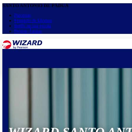
SANTO ANTÔNIO DE PÁDUA
Parcerias
Franquia de Idiomas
Inglês na sua escola
Projeto Águias
menu
keyboard_arrow_down
Home
Cursos