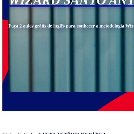
WIZARD SANTO AN
Faça 2 aulas grátis de inglês para conhecer a metodologia Wiz