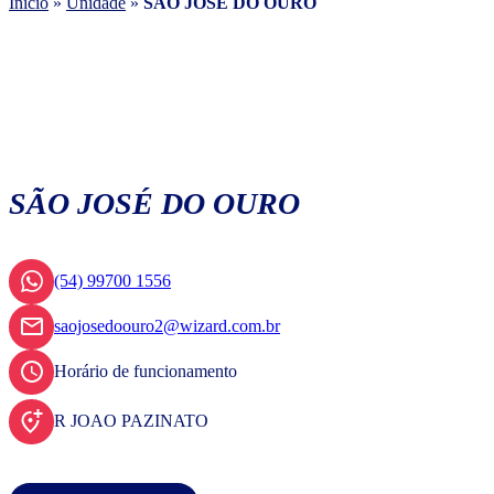
Início
»
Unidade
»
SÃO JOSÉ DO OURO
SÃO JOSÉ DO OURO
(54) 99700 1556
saojosedoouro2@wizard.com.br
Horário de funcionamento
R JOAO PAZINATO