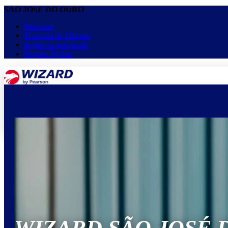
SÃO JOSÉ DO OURO
Parcerias
Franquia de Idiomas
Inglês na sua escola
Projeto Águias
menu
keyboard_arrow_down
Home
Cursos