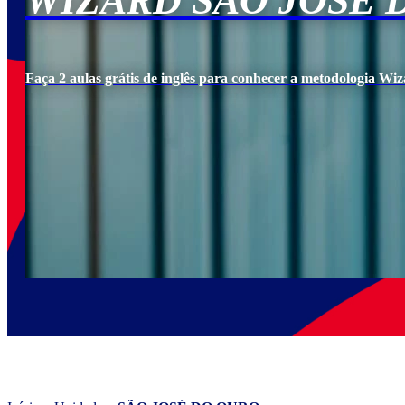
WIZARD SÃO JOSÉ 
Faça 2 aulas grátis de inglês para conhecer a metodologia Wiz