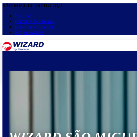
SÃO MIGUEL DO IGUAÇU
Parcerias
Franquia de Idiomas
Inglês na sua escola
Projeto Águias
menu
keyboard_arrow_down
Home
Cursos