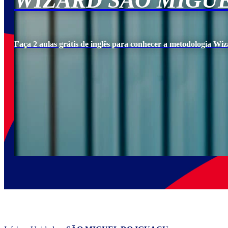
WIZARD SÃO MIGU
Faça 2 aulas grátis de inglês para conhecer a metodologia Wiz