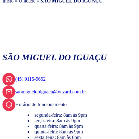
Início
»
Unidade
»
SÃO MIGUEL DO IGUAÇU
SÃO MIGUEL DO IGUAÇU
(45) 9115-5652
saomigueldoiguacu@wizard.com.br
Horário de funcionamento
segunda-feira: 8am às 9pm
terça-feira: 8am às 9pm
quarta-feira: 8am às 9pm
quinta-feira: 8am às 9pm
sexta-feira: 8am às 6pm