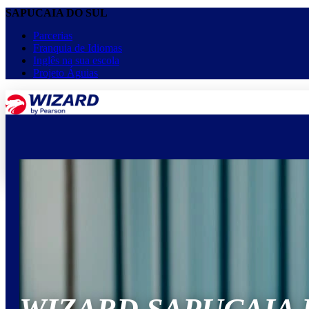
SAPUCAIA DO SUL
Parcerias
Franquia de Idiomas
Inglês na sua escola
Projeto Águias
menu
keyboard_arrow_down
Home
Cursos