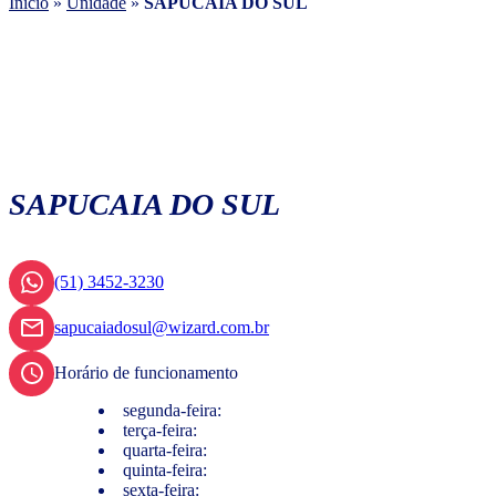
Início
»
Unidade
»
SAPUCAIA DO SUL
SAPUCAIA DO SUL
(51) 3452-3230
sapucaiadosul@wizard.com.br
Horário de funcionamento
segunda-feira:
terça-feira:
quarta-feira:
quinta-feira:
sexta-feira: