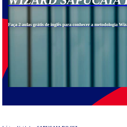
WIZARD SAPUCAIA 
Faça 2 aulas grátis de inglês para conhecer a metodologia Wiz