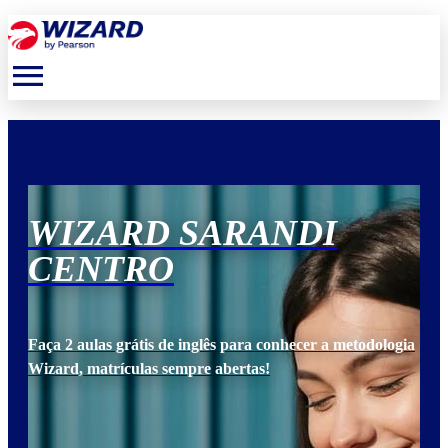
menu
WIZARD SARANDI
W
CENTRO
C
ogia
Faça 2 aulas grátis de inglês para conhecer a metodologia
Faça
Wizard, matrículas sempre abertas!
Wiz