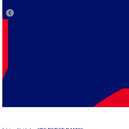
WIZARD SBC RUDG
Faça 2 aulas grátis de inglês para conhecer a metodologia Wiz