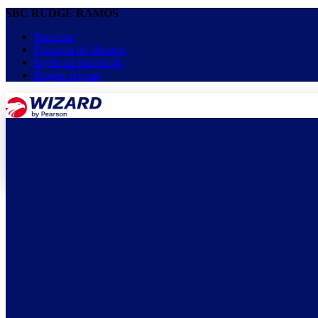
SBC RUDGE RAMOS
Parcerias
Franquia de Idiomas
Inglês na sua escola
Projeto Águias
menu
keyboard_arrow_down
Home
Cursos