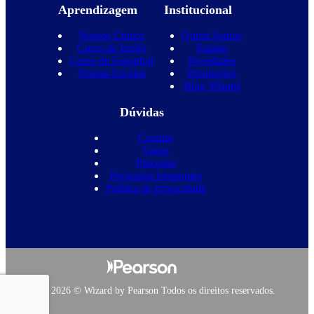
Aprendizagem
Institucional
Nossos Cursos
Quem Somos
Curso de Inglês
Equipe
Curso de Espanhol
Novidades
Nossas Escolas
Promoções
Blog Wizard
Dúvidas
Contato
Vagas
Parcerias
Perguntas frequentes
Política de privacidade
Copyright 2026 © Wizard by Pearson Todos os direitos reservados.