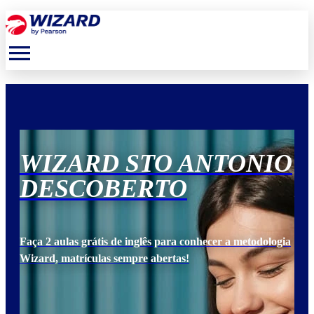
menu
IO
WIZARD STO ANTONIO
W
DESCOBERTO
D
ogia
Faça 2 aulas grátis de inglês para conhecer a metodologia
Faça
Wizard, matrículas sempre abertas!
Wiz