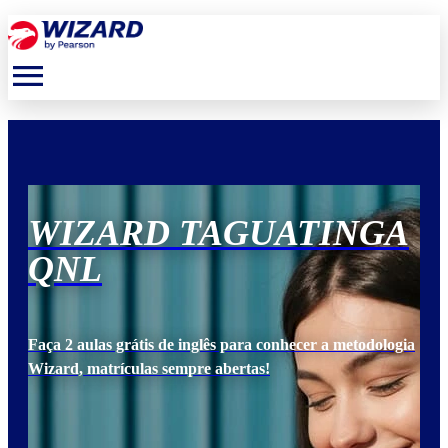
menu
A
WIZARD TAGUATINGA
W
QNL
Q
ogia
Faça 2 aulas grátis de inglês para conhecer a metodologia
Faça
Wizard, matrículas sempre abertas!
Wiz