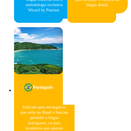
metodologia exclusiva
língua alemã.
Wizard by Pearson.
Português
Indicado para estrangeiros
que estão no Brasil e buscam
aprender a língua
portuguesa, ou para
brasileiros que querem