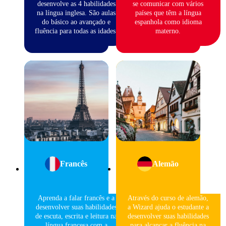
desenvolve as 4 habilidades
se comunicar com vários
na língua inglesa. São aulas
países que têm a língua
do básico ao avançado e
espanhola como idioma
fluência para todas as idades.
materno.
Francês
Alemão
Aprenda a falar francês e a
Através do curso de alemão,
desenvolver suas habilidades
a Wizard ajuda o estudante a
de escuta, escrita e leitura na
desenvolver suas habilidades
língua francesa com a
para alcançar a fluência na