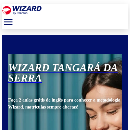
menu
A
WIZARD TANGARÁ DA
W
SERRA
S
ogia
Faça 2 aulas grátis de inglês para conhecer a metodologia
Faça
Wizard, matrículas sempre abertas!
Wiz